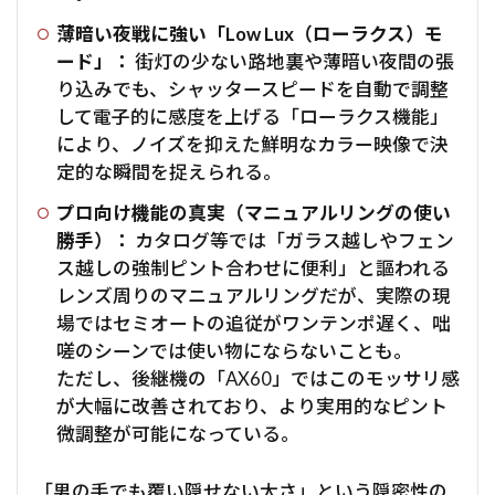
薄暗い夜戦に強い「Low Lux（ローラクス）モ
ード」：
街灯の少ない路地裏や薄暗い夜間の張
り込みでも、シャッタースピードを自動で調整
して電子的に感度を上げる「ローラクス機能」
により、ノイズを抑えた鮮明なカラー映像で決
定的な瞬間を捉えられる。
プロ向け機能の真実（マニュアルリングの使い
勝手）：
カタログ等では「ガラス越しやフェン
ス越しの強制ピント合わせに便利」と謳われる
レンズ周りのマニュアルリングだが、実際の現
場ではセミオートの追従がワンテンポ遅く、咄
嗟のシーンでは使い物にならないことも。
ただし、後継機の「AX60」ではこのモッサリ感
が大幅に改善されており、より実用的なピント
微調整が可能になっている。
「男の手でも覆い隠せない太さ」という隠密性の